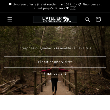
et
🚚 Livraison offerte (trajet routier max 100 km) • 💳 Financement
passer
allant jusqu'à 12 mois 🍁 🇨🇦
au
contenu
Panier
Entreprise du Québec • Assemblés à Lavaltrie.
Planifier une visite!
Financement