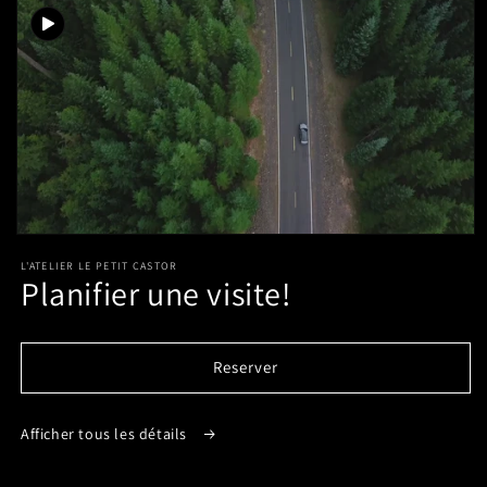
informations
produits
Ouvrir
le
L'ATELIER LE PETIT CASTOR
média
Planifier une visite!
1
dans
une
fenêtre
modale
Reserver
Afficher tous les détails